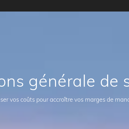
ons générale de 
ser vos coûts pour accroître vos marges de ma