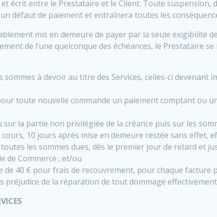
t écrit entre le Prestataire et le Client. Toute suspension
e un défaut de paiement et entraînera toutes les conséquenc
lablement mis en demeure de payer par la seule exigibilité d
 paiement de l’une quelconque des échéances, le Prestataire 
 sommes à devoir au titre des Services, celles-ci devenant i
pour toute nouvelle commande un paiement comptant ou un
ur la partie non privilégiée de la créance puis sur les somme
 cours, 10 jours après mise en demeure restée sans effet, eff
toutes les sommes dues, dès le premier jour de retard et ju
Code de Commerce ; et/ou
re de 40 € pour frais de recouvrement, pour chaque facture 
s préjudice de la réparation de tout dommage effectivement
RVICES