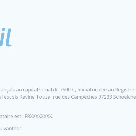
rançais au capital social de 7500 €, immatriculée au Registr
ial est sis Ravine Touza, rue des Campêches 97233 Schoelc
aire est : FRXXXXXXXX.
uivantes :